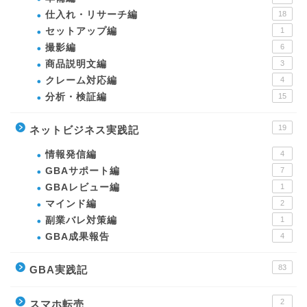
仕入れ・リサーチ編
18
セットアップ編
1
撮影編
6
商品説明文編
3
クレーム対応編
4
分析・検証編
15
19
ネットビジネス実践記
情報発信編
4
GBAサポート編
7
GBAレビュー編
1
マインド編
2
副業バレ対策編
1
GBA成果報告
4
83
GBA実践記
2
スマホ転売