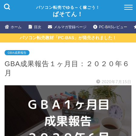
パソコン転売でゆる～く稼ごう！
ぱそてん！
ホーム
目次
メルマガ登録ページ
PC-BASレビュー
パソコン転売教材「PC-BAS」が発売されました！
GBA成果報告
GBA成果報告１ヶ月目：２０２０年６
月
2020年7月15日