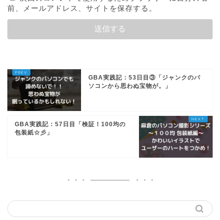
前、メールアドレス、サイトを保存する。
GBA実践記：53日目③「ジャンクのパ
ソコンから思わぬ宝物が。」
GBA実践記：57日目「検証！100均の
包装紙☆彡」