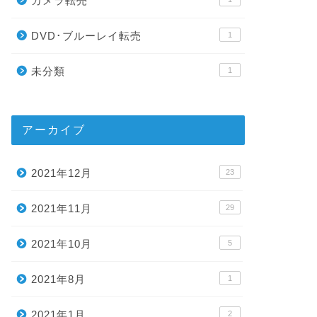
カメラ転売
DVD･ブルーレイ転売
1
未分類
1
アーカイブ
2021年12月
23
2021年11月
29
2021年10月
5
2021年8月
1
2021年1月
2