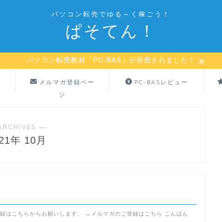
パソコン転売でゆる～く稼ごう！
ぱそてん！
パソコン転売教材「PC-BAS」が発売されました！
メルマガ登録ペー
PC-BASレビュー
ジ
ARCHIVES ―
021年 10月
録はこちらからお願いします。 →メルマガのご登録はこちら こんばん