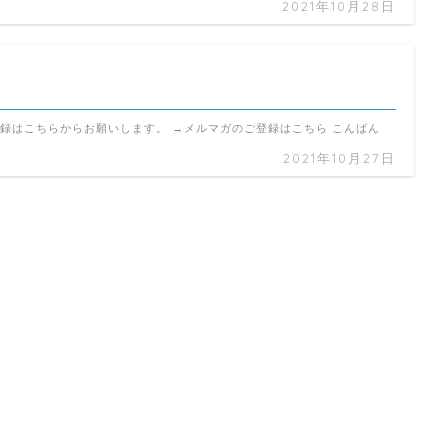
2021年10月28日
録はこちらからお願いします。 →メルマガのご登録はこちら こんばん
2021年10月27日