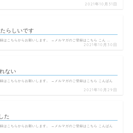
2021年10月31日
れたらしいです
録はこちらからお願いします。 →メルマガのご登録はこちら こん …
2021年10月30日
られない
録はこちらからお願いします。 →メルマガのご登録はこちら こんばん
2021年10月29日
した
録はこちらからお願いします。 →メルマガのご登録はこちら こんばん