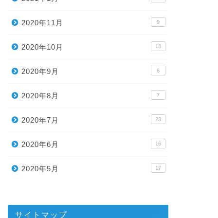
2020年11月
9
2020年10月
18
2020年9月
6
2020年8月
7
2020年7月
23
2020年6月
16
2020年5月
17
サイトマップ