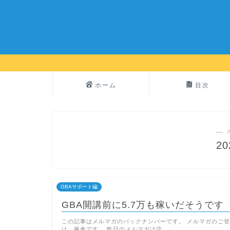
ホーム
目次
― 
2
GBAサポート編
GBA開講前に5.7万も稼いだそうです
この記事はメルマガのバックナンバーです。 メルマガのご登
は、麻倉です。 昨日のメルマガは読 …