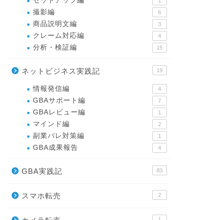
セットアップ編
1
撮影編
6
商品説明文編
3
クレーム対応編
4
分析・検証編
15
ネットビジネス実践記
19
情報発信編
4
GBAサポート編
7
GBAレビュー編
1
マインド編
2
副業バレ対策編
1
GBA成果報告
4
GBA実践記
83
スマホ転売
2
1