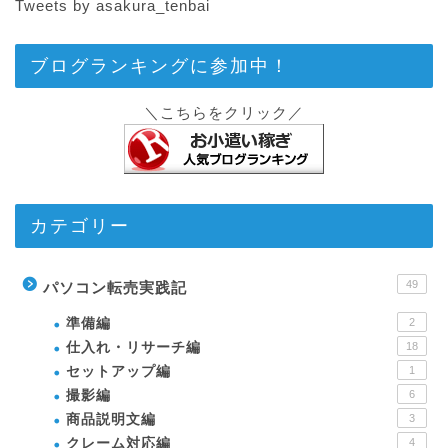
Tweets by asakura_tenbai
ブログランキングに参加中！
＼こちらをクリック／
カテゴリー
49
パソコン転売実践記
準備編
2
仕入れ・リサーチ編
18
セットアップ編
1
撮影編
6
商品説明文編
3
クレーム対応編
4