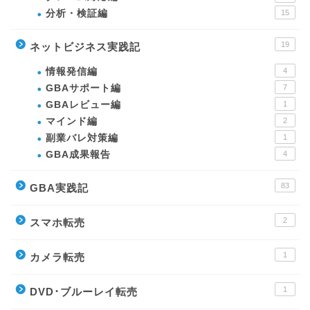
分析・検証編
15
19
ネットビジネス実践記
情報発信編
4
GBAサポート編
7
GBAレビュー編
1
マインド編
2
副業バレ対策編
1
GBA成果報告
4
83
GBA実践記
2
スマホ転売
1
カメラ転売
1
DVD･ブルーレイ転売