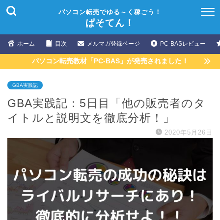
パソコン転売でゆる～く稼ごう！
ぱそてん！
ホーム
目次
メルマガ登録ページ
PC-BASレビュー
パソコン転売教材「PC-BAS」が発売されました！
GBA実践記
GBA実践記：5日目「他の販売者のタ
イトルと説明文を徹底分析！」
2020年5月26日