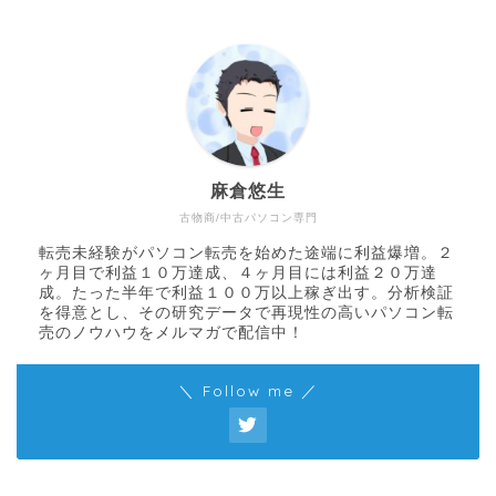
麻倉悠生
古物商/中古パソコン専門
転売未経験がパソコン転売を始めた途端に利益爆増。２
ヶ月目で利益１０万達成、４ヶ月目には利益２０万達
成。たった半年で利益１００万以上稼ぎ出す。分析検証
を得意とし、その研究データで再現性の高いパソコン転
売のノウハウをメルマガで配信中！
＼ Follow me ／