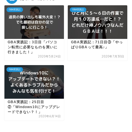
GBA実践記
GBA実践記
GBA実践記：3日目「パソコ
GBA実践記：71日目③「やっ
ン転売に必要なものを買いに
ぱりGBAって最高♪」
行きました！」
2020年5月24日
2020年7月30日
GBA実践記
GBA実践記：25日目
②「Windows10にアップグレ
ードできない？！」
2020年6月14日