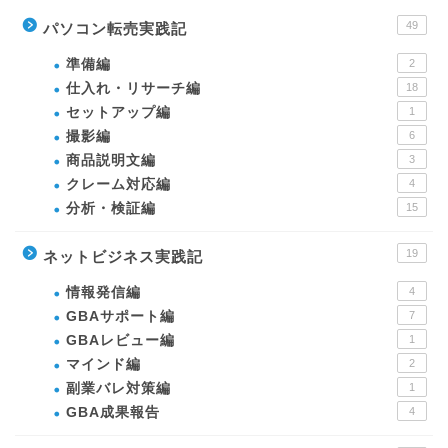
49
パソコン転売実践記
準備編
2
仕入れ・リサーチ編
18
セットアップ編
1
撮影編
6
商品説明文編
3
クレーム対応編
4
分析・検証編
15
19
ネットビジネス実践記
情報発信編
4
GBAサポート編
7
GBAレビュー編
1
マインド編
2
副業バレ対策編
1
GBA成果報告
4