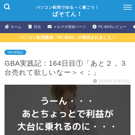
パソコン転売でゆる～く稼ごう！
ぱそてん！
ホーム
目次
メルマガ登録ページ
PC-BASレビュー
パソコン転売教材「PC-BAS」が発売されました！
GBA実践記
GBA実践記：164日目①「あと２，３
台売れて欲しいなー＞＜；」
2020年10月31日