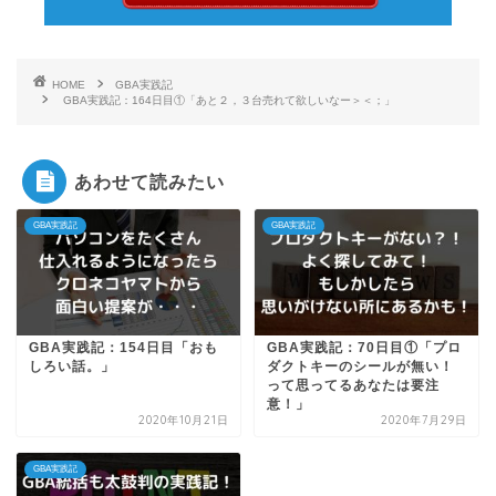
HOME
GBA実践記
GBA実践記：164日目①「あと２，３台売れて欲しいなー＞＜；」
あわせて読みたい
GBA実践記
GBA実践記
GBA実践記：154日目「おも
GBA実践記：70日目①「プロ
しろい話。」
ダクトキーのシールが無い！
って思ってるあなたは要注
意！」
2020年10月21日
2020年7月29日
GBA実践記