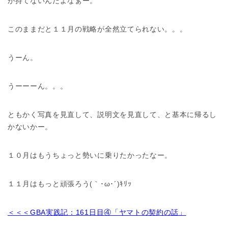
が持てないんだよなぁー。
このままだと１１月の戦略が全然立てられない。。。
うーん。
うーーーん。。。
ともかく写真を見直して、説明文を見直して、と基本に帰るし
かないかー。
１０月はもうちょっと勢いに乗りたかったなー。
１１月はもっと頑張ろう(｀･ω･´)ｷﾘｯ
＜＜＜GBA実践記：161日目④「ヤマトの契約の話」