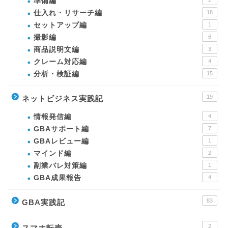
準備編
仕入れ・リサーチ編
18
セットアップ編
1
撮影編
6
商品説明文編
3
クレーム対応編
4
分析・検証編
15
19
ネットビジネス実践記
情報発信編
4
GBAサポート編
7
GBAレビュー編
1
マインド編
2
副業バレ対策編
1
GBA成果報告
4
83
GBA実践記
2
スマホ転売