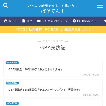
パソコン転売でゆる～く稼ごう！
ぱそてん！
ホーム
目次
メルマガ登録ページ
PC-BASレビュー
パソコン転売教材「PC-BAS」が発売されました！
― CATEGORY ―
GBA実践記
GBA実践記
GBA実践記：185日目③「激おこぷんぷん丸」
2020年11月21日
GBA実践記
GBA実践記：185日目②「デュアルディスプレイ、実装☆彡」
2020年11月21日
GBA実践記