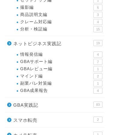
セットアップ編
1
撮影編
6
商品説明文編
3
クレーム対応編
4
分析・検証編
15
ネットビジネス実践記
19
情報発信編
4
GBAサポート編
7
GBAレビュー編
1
マインド編
2
副業バレ対策編
1
GBA成果報告
4
GBA実践記
83
スマホ転売
2
1