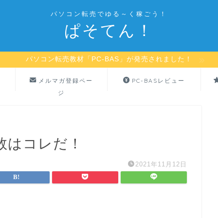
パソコン転売でゆる～く稼ごう！
ぱそてん！
パソコン転売教材「PC-BAS」が発売されました！
メルマガ登録ペー
PC-BASレビュー
ジ
数はコレだ！
2021年11月12日