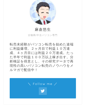
麻倉悠生
古物商/中古パソコン専門
転売未経験がパソコン転売を始めた途端
に利益爆増。２ヶ月目で利益１０万達
成、４ヶ月目には利益２０万達成。たっ
た半年で利益１００万以上稼ぎ出す。分
析検証を得意とし、その研究データで再
現性の高いパソコン転売のノウハウをメ
ルマガで配信中！
＼ Follow me ／