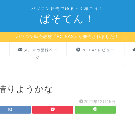
パソコン転売でゆる～く稼ごう！
ぱそてん！
パソコン転売教材「PC-BAS」が発売されました！
メルマガ登録ペー
PC-BASレビュー
ジ
借りようかな
2021年12月15日