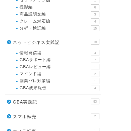
セットアップ編
1
撮影編
6
商品説明文編
3
クレーム対応編
4
分析・検証編
15
ネットビジネス実践記
19
情報発信編
4
GBAサポート編
7
GBAレビュー編
1
マインド編
2
副業バレ対策編
1
GBA成果報告
4
GBA実践記
83
スマホ転売
2
1