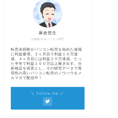
麻倉悠生
古物商/中古パソコン専門
転売未経験がパソコン転売を始めた途端
に利益爆増。２ヶ月目で利益１０万達
成、４ヶ月目には利益２０万達成。たっ
た半年で利益１００万以上稼ぎ出す。分
析検証を得意とし、その研究データで再
現性の高いパソコン転売のノウハウをメ
ルマガで配信中！
＼ Follow me ／