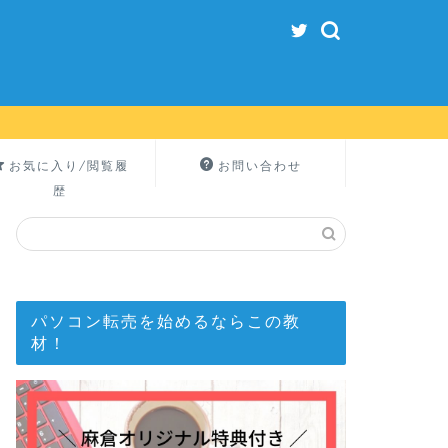
お気に入り/閲覧履
お問い合わせ
歴
パソコン転売を始めるならこの教
材！