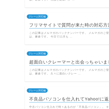
クレーム対応編
フリマサイトで質問が来た時の対応方
この記事はメルマガのバックナンバーです。 メルマガのご登
は、麻倉です。 今日で11月も …
クレーム対応編
超面白いクレーマーと出会っちゃいま
この記事はメルマガのバックナンバーです。 メルマガのご登
は、麻倉です。 久々に面白いクレー …
クレーム対応編
不良品パソコンを仕入れてYahoo!
中古パソコン仕入れで時々あるのが「不良品パソコン」。 キ