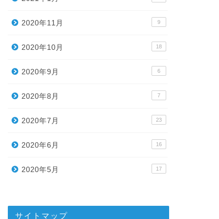
2020年11月
9
2020年10月
18
2020年9月
6
2020年8月
7
2020年7月
23
2020年6月
16
2020年5月
17
サイトマップ