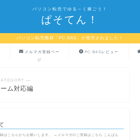
パソコン転売でゆる～く稼ごう！
ぱそてん！
パソコン転売教材「PC-BAS」が発売されました！
メルマガ登録ペー
PC-BASレビュー
ジ
CATEGORY ―
レーム対応編
て
録はこちらからお願いします。 →メルマガのご登録はこちら こんばん