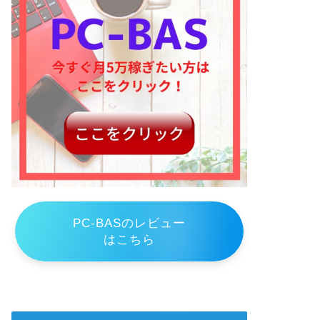
PC-BASのレビュー
はこちら