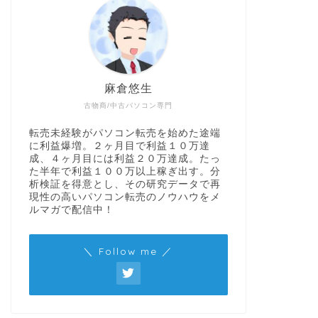
麻倉悠生
古物商/中古パソコン専門
転売未経験がパソコン転売を始めた途端
に利益爆増。２ヶ月目で利益１０万達
成、４ヶ月目には利益２０万達成。たっ
た半年で利益１００万以上稼ぎ出す。分
析検証を得意とし、その研究データで再
現性の高いパソコン転売のノウハウをメ
ルマガで配信中！
＼ Follow me ／