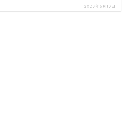
2020年6月10日