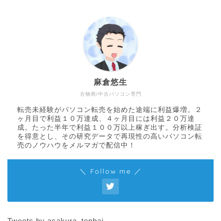
麻倉悠生
古物商/中古パソコン専門
転売未経験がパソコン転売を始めた途端に利益爆増。２
ヶ月目で利益１０万達成、４ヶ月目には利益２０万達
成。たった半年で利益１００万以上稼ぎ出す。分析検証
を得意とし、その研究データで再現性の高いパソコン転
売のノウハウをメルマガで配信中！
＼ Follow me ／
Tweets by asakura_tenbai