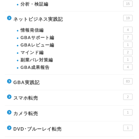
分析・検証編
15
19
ネットビジネス実践記
情報発信編
4
GBAサポート編
7
GBAレビュー編
1
マインド編
2
副業バレ対策編
1
GBA成果報告
4
83
GBA実践記
2
スマホ転売
1
カメラ転売
1
DVD･ブルーレイ転売