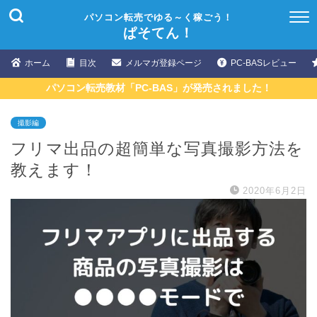
パソコン転売でゆる～く稼ごう！
ぱそてん！
ホーム
目次
メルマガ登録ページ
PC-BASレビュー
パソコン転売教材「PC-BAS」が発売されました！
撮影編
フリマ出品の超簡単な写真撮影方法を
教えます！
2020年6月2日