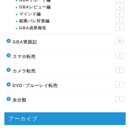
GBAサポート編
GBAレビュー編
1
マインド編
2
副業バレ対策編
1
GBA成果報告
4
83
GBA実践記
2
スマホ転売
1
カメラ転売
1
DVD･ブルーレイ転売
1
未分類
アーカイブ