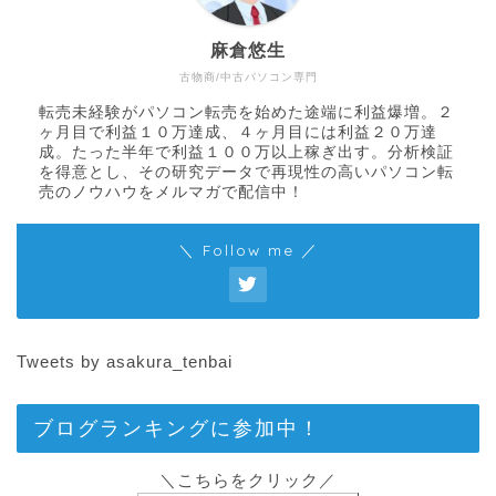
麻倉悠生
古物商/中古パソコン専門
転売未経験がパソコン転売を始めた途端に利益爆増。２
ヶ月目で利益１０万達成、４ヶ月目には利益２０万達
成。たった半年で利益１００万以上稼ぎ出す。分析検証
を得意とし、その研究データで再現性の高いパソコン転
売のノウハウをメルマガで配信中！
＼ Follow me ／
Tweets by asakura_tenbai
ブログランキングに参加中！
＼こちらをクリック／