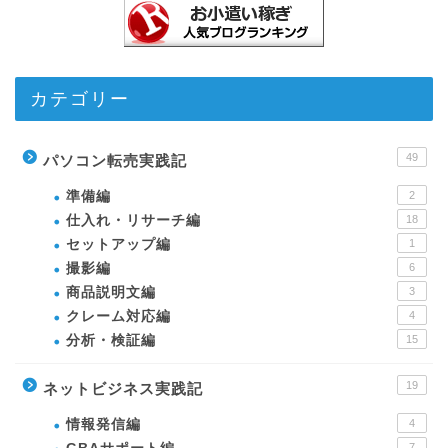
カテゴリー
49
パソコン転売実践記
準備編
2
仕入れ・リサーチ編
18
セットアップ編
1
撮影編
6
商品説明文編
3
クレーム対応編
4
分析・検証編
15
19
ネットビジネス実践記
情報発信編
4
7