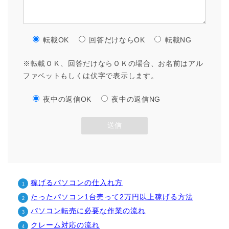
転載OK
回答だけならOK
転載NG
※転載ＯＫ、回答だけならＯＫの場合、お名前はアル
ファベットもしくは伏字で表示します。
ホーム
夜中の返信OK
夜中の返信NG
目次
メルマガ登録ページ
稼げるパソコンの仕入れ方
PC-BASレビュー
たったパソコン1台売って2万円以上稼げる方法
パソコン転売に必要な作業の流れ
クレーム対応の流れ