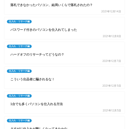
落札できなかったパソコン、結局いくらで落札されたの？
2021年12月14日
仕入れ・リサーチ編
パスワード付きのパソコンを仕入れてしまった
2021年12月8日
仕入れ・リサーチ編
ハードオフのリサーチってどうなの？
2021年12月7日
仕入れ・リサーチ編
こういう出品者に騙されるな！
2021年12月5日
仕入れ・リサーチ編
1台でも多くパソコンを仕入れる方法
2021年12月3日
仕入れ・リサーチ編
さすがに仕入れが難しくなってきたかな。