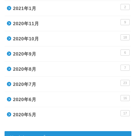
2
2021年1月
9
2020年11月
18
2020年10月
6
2020年9月
7
2020年8月
23
2020年7月
ホーム
16
2020年6月
目次
17
2020年5月
メルマガ登録ページ