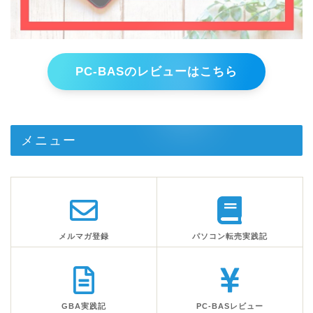
PC-BASのレビューはこちら
メニュー
メルマガ登録
パソコン転売実践記
GBA実践記
PC-BASレビュー