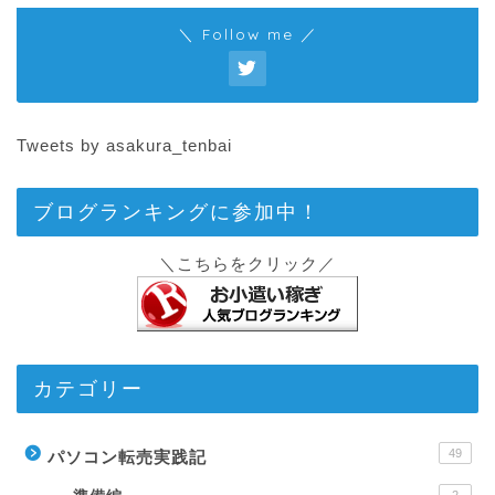
＼ Follow me ／
Tweets by asakura_tenbai
ブログランキングに参加中！
＼こちらをクリック／
カテゴリー
49
パソコン転売実践記
2