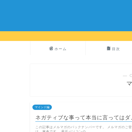
ホーム
目次
― 
マインド編
ネガティブな事って本当に言ってはダ
この記事はメルマガのバックナンバーです。 メルマガのご登
は、麻倉です。 最近パソコンの …