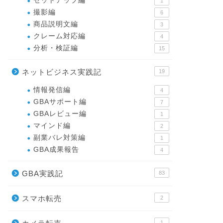
セットアップ編
1
撮影編
6
商品説明文編
3
クレーム対応編
4
分析・検証編
15
ネットビジネス実践記
19
情報発信編
4
GBAサポート編
7
GBAレビュー編
1
マインド編
2
副業バレ対策編
1
GBA成果報告
4
GBA実践記
83
スマホ転売
2
1