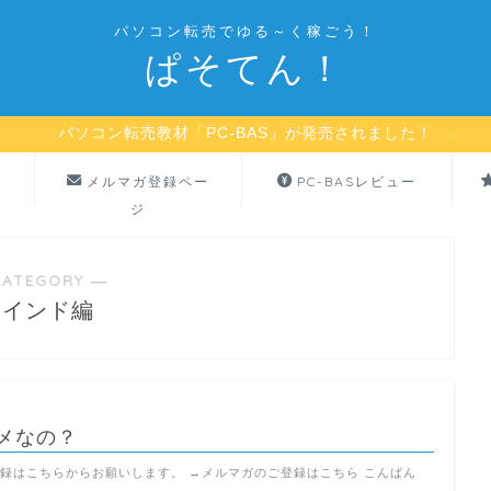
パソコン転売でゆる～く稼ごう！
ぱそてん！
パソコン転売教材「PC-BAS」が発売されました！
メルマガ登録ペー
PC-BASレビュー
ジ
CATEGORY ―
マインド編
メなの？
録はこちらからお願いします。 →メルマガのご登録はこちら こんばん