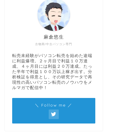
麻倉悠生
古物商/中古パソコン専門
転売未経験がパソコン転売を始めた途端
に利益爆増。２ヶ月目で利益１０万達
成、４ヶ月目には利益２０万達成。たっ
た半年で利益１００万以上稼ぎ出す。分
析検証を得意とし、その研究データで再
現性の高いパソコン転売のノウハウをメ
ルマガで配信中！
＼ Follow me ／