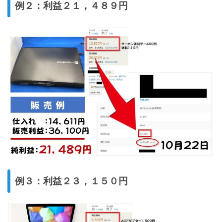
例２：利益２１，４８９円
例３：利益２３，１５０円