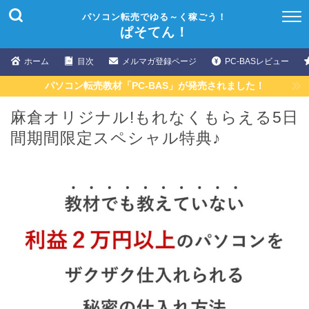
パソコン転売でゆる～く稼ごう！
ぱそてん！
ホーム
目次
メルマガ登録ページ
PC-BASレビュー
パソコン転売教材「PC-BAS」が発売されました！
麻倉オリジナル!もれなくもらえる5日
間期間限定スペシャル特典♪